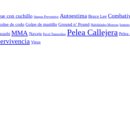
Autoestima
Combati
ue con cuchillo
Bruce Lee
Ataque Preventivo
olpe de codo
Golpe de martillo
Ground n’ Pound
Habilidades Motoras
Instinto
Pelea Callejera
MMA
sashi
Navaja
Pelea 
Pavel Tsatsouline
ervivencia
Virus