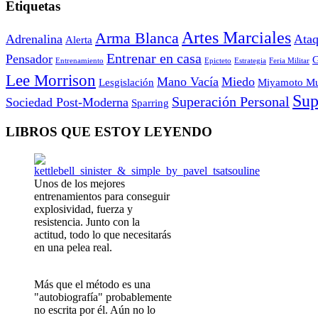
Etiquetas
Artes Marciales
Arma Blanca
Adrenalina
Ataq
Alerta
Entrenar en casa
Pensador
G
Entrenamiento
Epicteto
Estrategia
Feria Militar
Lee Morrison
Mano Vacía
Miedo
Lesgislación
Miyamoto Mu
Sup
Superación Personal
Sociedad Post-Moderna
Sparring
LIBROS QUE ESTOY LEYENDO
Unos de los mejores
entrenamientos para conseguir
explosividad, fuerza y
resistencia. Junto con la
actitud, todo lo que necesitarás
en una pelea real.
Más que el método es una
"autobiografía" probablemente
no escrita por él. Aún no lo