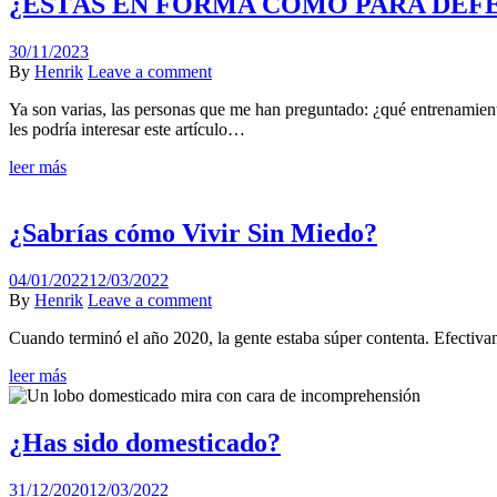
¿ESTÁS EN FORMA COMO PARA DEF
Posted
30/11/2023
on
Author
By
Henrik
Leave a comment
Ya son varias, las personas que me han preguntado: ¿qué entrenamiento
les podría interesar este artículo…
leer más
¿Sabrías cómo Vivir Sin Miedo?
Posted
04/01/2022
12/03/2022
on
Author
By
Henrik
Leave a comment
Cuando terminó el año 2020, la gente estaba súper contenta. Efecti
leer más
¿Has sido domesticado?
Posted
31/12/2020
12/03/2022