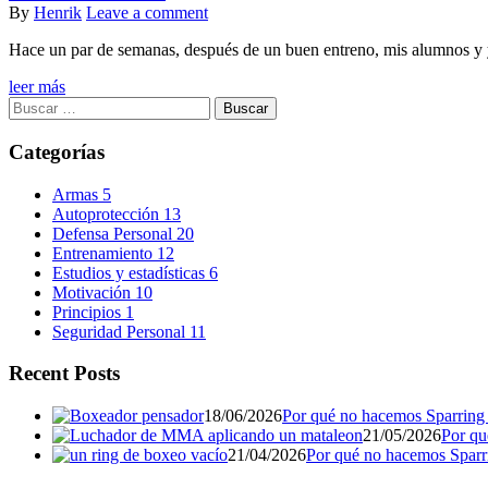
on
Author
By
Henrik
Leave a comment
Hace un par de semanas, después de un buen entreno, mis alumnos y
leer más
Buscar:
Categorías
Armas
5
Autoprotección
13
Defensa Personal
20
Entrenamiento
12
Estudios y estadísticas
6
Motivación
10
Principios
1
Seguridad Personal
11
Recent Posts
18/06/2026
Por qué no hacemos Sparring (
21/05/2026
Por qu
21/04/2026
Por qué no hacemos Sparrin