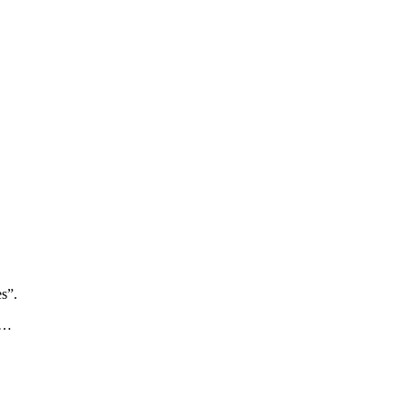
s”.
e…