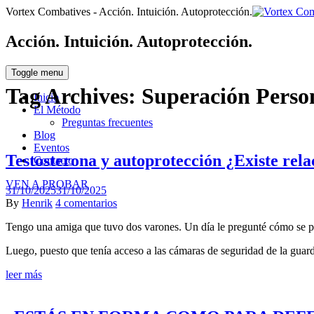
Vortex Combatives - Acción. Intuición. Autoprotección.
Acción. Intuición. Autoprotección.
Toggle menu
Tag Archives:
Superación Perso
Inicio
El Método
Preguntas frecuentes
Blog
Eventos
Testosterona y autoprotección ¿Existe rela
Contacto
VEN A PROBAR
Posted
31/10/2025
31/10/2025
on
Author
en
By
Henrik
4 comentarios
Testosterona
Tengo una amiga que tuvo dos varones. Un día le pregunté cómo se por
y
autoprotección
Luego, puesto que tenía acceso a las cámaras de seguridad de la gua
¿Existe
relación?
leer más