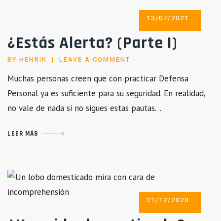
POSTED
13/07/2021
ON
¿Estás Alerta? (Parte I)
BY
HENRIK
LEAVE A COMMENT
Muchas personas creen que con practicar Defensa
Personal ya es suficiente para su seguridad. En realidad,
no vale de nada si no sigues estas pautas…
LEER MÁS
POSTED
31/12/2020
ON