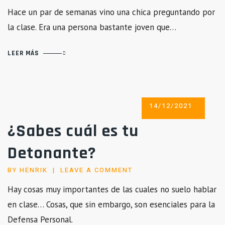
MOTIVOS
Hace un par de semanas vino una chica preguntando por
POR
la clase. Era una persona bastante joven que…
LOS
QUE
DEBES
LEER MÁS
ENTRENAR
EN
ESTE
NUEVO
POSTED
14/12/2021
AÑO
ON
¿Sabes cuál es tu
Detonante?
BY
HENRIK
LEAVE A COMMENT
Hay cosas muy importantes de las cuales no suelo hablar
en clase… Cosas, que sin embargo, son esenciales para la
Defensa Personal.