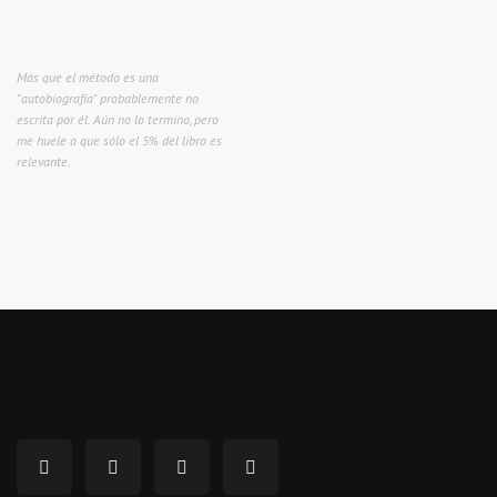
Más que el método es una
"autobiografía" probablemente no
escrita por él. Aún no lo termino, pero
me huele a que sólo el 5% del libro es
relevante.