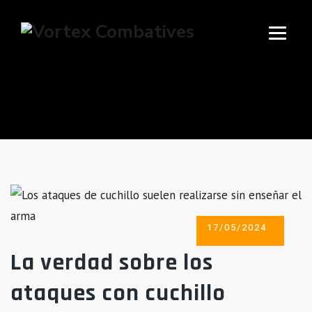
TAG ARCHIVES:
SUPERVIVENCIA
POSTED
17/05/2024
ON
La verdad sobre los
ataques con cuchillo