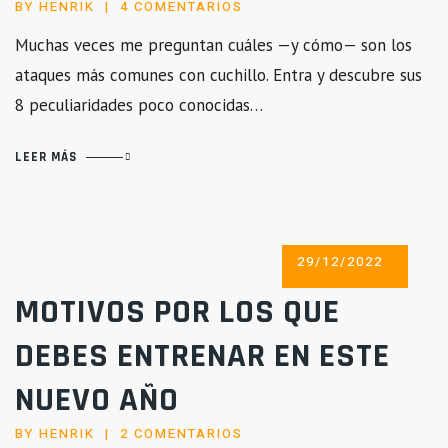
EN
BY
HENRIK
4 COMENTARIOS
LA
Muchas veces me preguntan cuáles —y cómo— son los
VERDAD
ataques más comunes con cuchillo. Entra y descubre sus
SOBRE
LOS
8 peculiaridades poco conocidas…
ATAQUES
CON
LEER MÁS
CUCHILLO
POSTED
29/12/2022
ON
MOTIVOS POR LOS QUE
DEBES ENTRENAR EN ESTE
NUEVO AÑO
EN
BY
HENRIK
2 COMENTARIOS