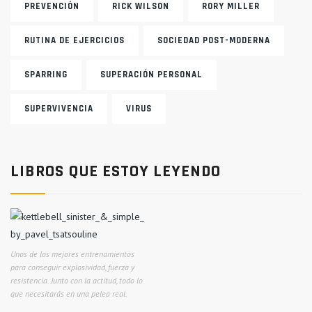
PREVENCIÓN
RICK WILSON
RORY MILLER
RUTINA DE EJERCICIOS
SOCIEDAD POST-MODERNA
SPARRING
SUPERACIÓN PERSONAL
SUPERVIVENCIA
VIRUS
LIBROS QUE ESTOY LEYENDO
Unos de los mejores entrenamientos
para conseguir explosividad, fuerza y
resistencia. Junto con la actitud, todo lo
que necesitarás en una pelea real.