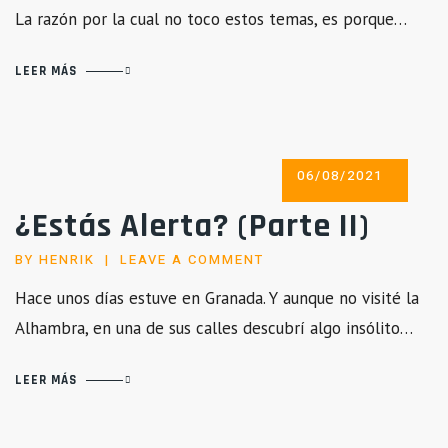
La razón por la cual no toco estos temas, es porque…
LEER MÁS
POSTED
06/08/2021
ON
¿Estás Alerta? (Parte II)
BY
HENRIK
LEAVE A COMMENT
Hace unos días estuve en Granada. Y aunque no visité la
Alhambra, en una de sus calles descubrí algo insólito…
LEER MÁS