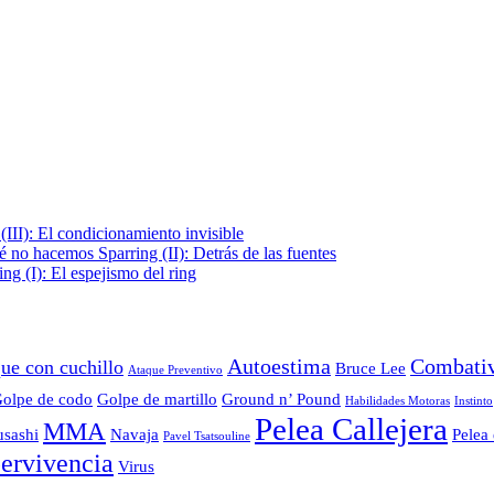
III): El condicionamiento invisible
é no hacemos Sparring (II): Detrás de las fuentes
g (I): El espejismo del ring
Autoestima
Combati
ue con cuchillo
Bruce Lee
Ataque Preventivo
olpe de codo
Golpe de martillo
Ground n’ Pound
Habilidades Motoras
Instinto
Pelea Callejera
MMA
sashi
Navaja
Pelea 
Pavel Tsatsouline
ervivencia
Virus