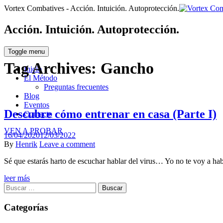
Vortex Combatives - Acción. Intuición. Autoprotección.
Acción. Intuición. Autoprotección.
Toggle menu
Tag Archives:
Gancho
Inicio
El Método
Preguntas frecuentes
Blog
Eventos
Descubre cómo entrenar en casa (Parte I)
Contacto
VEN A PROBAR
Posted
16/04/2020
12/03/2022
on
Author
By
Henrik
Leave a comment
Sé que estarás harto de escuchar hablar del virus… Yo no te voy a ha
leer más
Buscar:
Categorías