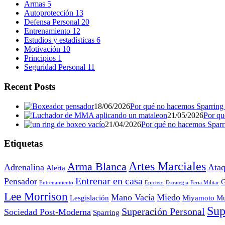
Armas
5
Autoprotección
13
Defensa Personal
20
Entrenamiento
12
Estudios y estadísticas
6
Motivación
10
Principios
1
Seguridad Personal
11
Recent Posts
18/06/2026
Por qué no hacemos Sparring (
21/05/2026
Por qu
21/04/2026
Por qué no hacemos Sparrin
Etiquetas
Artes Marciales
Arma Blanca
Adrenalina
Ataq
Alerta
Entrenar en casa
Pensador
G
Entrenamiento
Epicteto
Estrategia
Feria Militar
Lee Morrison
Mano Vacía
Miedo
Lesgislación
Miyamoto Mu
Sup
Superación Personal
Sociedad Post-Moderna
Sparring