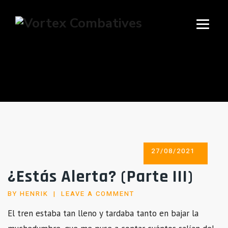
TAG ARCHIVES:
FRIEDRICH
NIETZSCHE
POSTED
27/08/2021
ON
¿Estás Alerta? (Parte III)
BY
HENRIK
LEAVE A COMMENT
El tren estaba tan lleno y tardaba tanto en bajar la