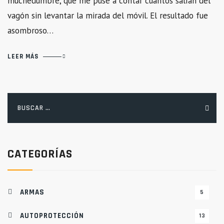
muchedumbre, que me puse a contar cuántos salían del
vagón sin levantar la mirada del móvil. El resultado fue
asombroso…
LEER MÁS
Buscar:
CATEGORÍAS
ARMAS
5
AUTOPROTECCIÓN
13