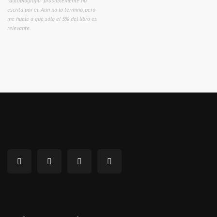
"autobiografía" probablemente no
escrita por él. Aún no lo termino, pero
me huele a que sólo el 5% del libro es
relevante.